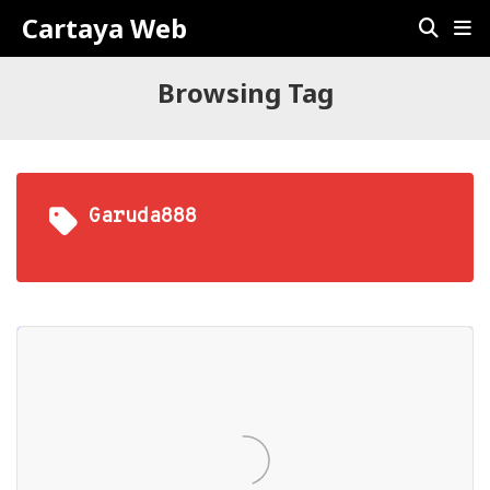
Cartaya Web
Browsing Tag
Garuda888