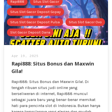
Rapi888
Situs Slot Gacor
Situs Slot Gacor Deposit Gopay
Situs Slot Gacor Deposit Pulsa
Situs Slot Gacor Ovo
Slot Gacor Deposit Dana
Apr 19, 2025
Rapi888: Situs Bonus dan Maxwin
Gila!
Rapi888: Situs Bonus dan Maxwin Gila!. Di
tengah ribuan situs judi online yang
berseliweran di internet, Rapi888 muncul
sebagai juara baru yang benar-benar memikat
hati para pencinta slot di Indonesia. Bukan hanya
karena tampilannya yang elegan dan mudah