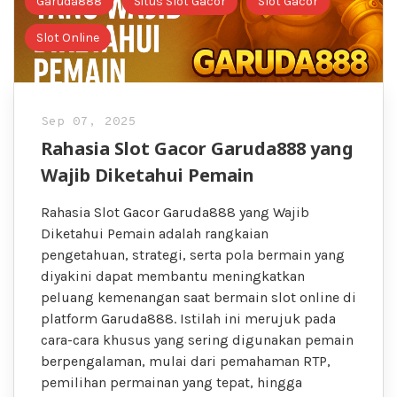
Garuda888
Situs Slot Gacor
Slot Gacor
Slot Online
Sep 07, 2025
Rahasia Slot Gacor Garuda888 yang
Wajib Diketahui Pemain
Rahasia Slot Gacor Garuda888 yang Wajib
Diketahui Pemain adalah rangkaian
pengetahuan, strategi, serta pola bermain yang
diyakini dapat membantu meningkatkan
peluang kemenangan saat bermain slot online di
platform Garuda888. Istilah ini merujuk pada
cara-cara khusus yang sering digunakan pemain
berpengalaman, mulai dari pemahaman RTP,
pemilihan permainan yang tepat, hingga