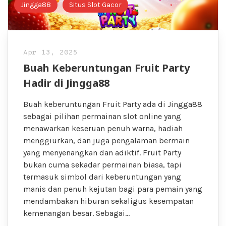
Jingga88
Situs Slot Gacor
Apr 13, 2025
Buah Keberuntungan Fruit Party
Hadir di Jingga88
Buah keberuntungan Fruit Party ada di Jingga88
sebagai pilihan permainan slot online yang
menawarkan keseruan penuh warna, hadiah
menggiurkan, dan juga pengalaman bermain
yang menyenangkan dan adiktif. Fruit Party
bukan cuma sekadar permainan biasa, tapi
termasuk simbol dari keberuntungan yang
manis dan penuh kejutan bagi para pemain yang
mendambakan hiburan sekaligus kesempatan
kemenangan besar. Sebagai…