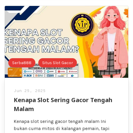
Serba888
Situs Slot Gacor
Jun 25, 2025
Kenapa Slot Sering Gacor Tengah
Malam
Kenapa slot sering gacor tengah malam Ini
bukan cuma mitos di kalangan pemain, tapi