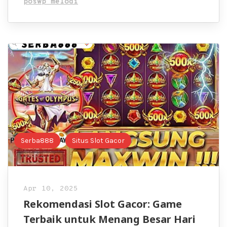
poswp melodi
Serba888
Situs Slot Gacor
Apr 10, 2025
Rekomendasi Slot Gacor: Game
Terbaik untuk Menang Besar Hari