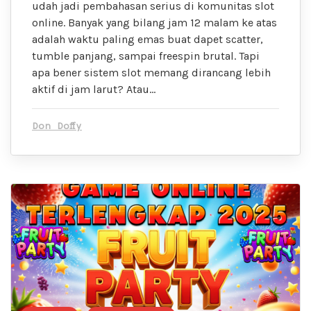
udah jadi pembahasan serius di komunitas slot
online. Banyak yang bilang jam 12 malam ke atas
adalah waktu paling emas buat dapet scatter,
tumble panjang, sampai freespin brutal. Tapi
apa bener sistem slot memang dirancang lebih
aktif di jam larut? Atau…
Don Doffy