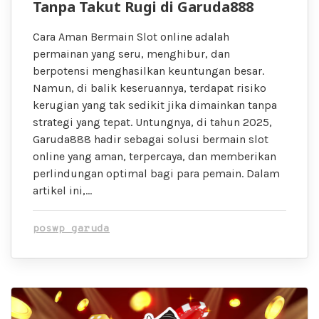
Tanpa Takut Rugi di Garuda888
Cara Aman Bermain Slot online adalah
permainan yang seru, menghibur, dan
berpotensi menghasilkan keuntungan besar.
Namun, di balik keseruannya, terdapat risiko
kerugian yang tak sedikit jika dimainkan tanpa
strategi yang tepat. Untungnya, di tahun 2025,
Garuda888 hadir sebagai solusi bermain slot
online yang aman, terpercaya, dan memberikan
perlindungan optimal bagi para pemain. Dalam
artikel ini,…
poswp garuda