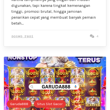
digunakan, tapi karena tingkat kemenangan
tinggi, promosi brutal, hingga jaminan
penarikan cepat yang membuat banyak pemain
betah…
poswp rapi
4
Garuda888
Situs Slot Gacor