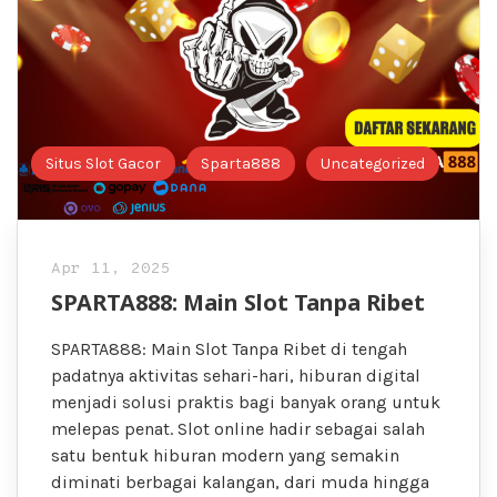
Situs Slot Gacor
Sparta888
Uncategorized
Apr 11, 2025
SPARTA888: Main Slot Tanpa Ribet
SPARTA888: Main Slot Tanpa Ribet di tengah
padatnya aktivitas sehari-hari, hiburan digital
menjadi solusi praktis bagi banyak orang untuk
melepas penat. Slot online hadir sebagai salah
satu bentuk hiburan modern yang semakin
diminati berbagai kalangan, dari muda hingga