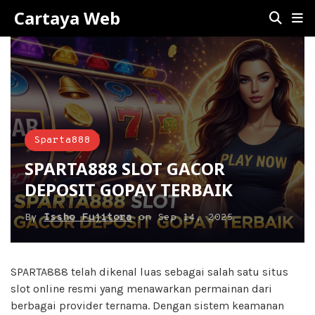
Cartaya Web
Sparta888
SPARTA888 SLOT GACOR
DEPOSIT GOPAY TERBAIK
By
Issho Fujitora
on
Sep 14, 2025
SPARTA888 telah dikenal luas sebagai salah satu situs
slot online resmi yang menawarkan permainan dari
berbagai provider ternama. Dengan sistem keamanan