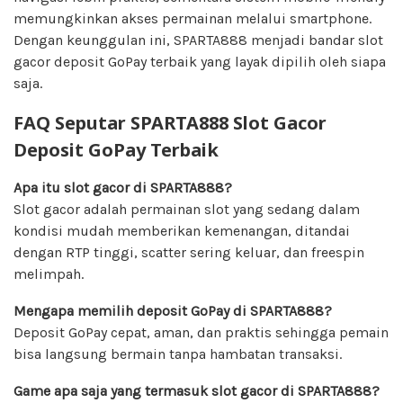
memungkinkan akses permainan melalui smartphone.
Dengan keunggulan ini, SPARTA888 menjadi bandar slot
gacor deposit GoPay terbaik yang layak dipilih oleh siapa
saja.
FAQ Seputar SPARTA888 Slot Gacor
Deposit GoPay Terbaik
Apa itu slot gacor di SPARTA888?
Slot gacor adalah permainan slot yang sedang dalam
kondisi mudah memberikan kemenangan, ditandai
dengan RTP tinggi, scatter sering keluar, dan freespin
melimpah.
Mengapa memilih deposit GoPay di SPARTA888?
Deposit GoPay cepat, aman, dan praktis sehingga pemain
bisa langsung bermain tanpa hambatan transaksi.
Game apa saja yang termasuk slot gacor di SPARTA888?