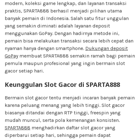
modern, koleksi game lengkap, dan layanan transaksi
praktis, SPARTA888 berhasil menjadi pilihan utama
banyak pemain di Indonesia. Salah satu fitur unggulan
yang semakin diminati adalah layanan deposit
menggunakan GoPay. Dengan hadirnya metode ini,
pemain bisa melakukan transaksi secara lebih cepat dan
nyaman hanya dengan smartphone.
Dukungan deposit
GoPay
membuat SPARTA888 semakin ramah bagi pemain
pemula maupun profesional yang ingin bermain slot
gacor setiap hari.
Keunggulan Slot Gacor di SPARTA888
Bermain slot gacor tentu menjadi incaran banyak pemain
karena peluang menang yang lebih tinggi. Slot gacor
biasanya ditandai dengan RTP tinggi, freespin yang
mudah muncul, serta pola kemenangan konsisten.
SPARTA888
menghadirkan daftar slot gacor yang
diperbarui setiap hari, sehingga pemain dapat