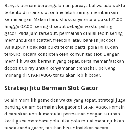
Banyak pemain berpengalaman percaya bahwa ada waktu
tertentu di mana slot online lebih sering memberikan
kemenangan. Malam hari, khususnya antara pukul 21.00
hingga 02.00, sering disebut sebagai waktu paling
gacor. Pada jam tersebut, permainan dinilai lebih sering
memunculkan scatter, freespin, atau bahkan jackpot.
Walaupun tidak ada bukti teknis pasti, pola ini sudah
terbukti secara konsisten oleh komunitas slot. Dengan
memilih waktu bermain yang tepat, serta memanfaatkan
deposit GoPay untuk kenyamanan transaksi, peluang
menang di SPARTA888 tentu akan lebih besar.
Strategi Jitu Bermain Slot Gacor
Selain memilih game dan waktu yang tepat, strategi juga
penting dalam bermain slot gacor di SPARTA888. Pemain
disarankan untuk memulai permainan dengan taruhan
kecil guna membaca pola. Jika pola mulai menunjukkan
tanda-tanda gacor, taruhan bisa dinaikkan secara