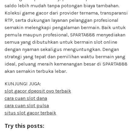
saldo lebih mudah tanpa potongan biaya tambahan.
Koleksi game gacor dari provider ternama, transparansi
RTP, serta dukungan layanan pelanggan profesional
semakin melengkapi pengalaman bermain. Baik untuk
pemula maupun profesional, SPARTA888 menyediakan
semua yang dibutuhkan untuk bermain slot online
dengan nyaman sekaligus menguntungkan. Dengan
strategi yang tepat dan pemilihan waktu bermain yang
ideal, peluang meraih kemenangan besar di SPARTA888
akan semakin terbuka lebar.
KUNJUNGI JUGA:
slot gacor dpeosit ovo terbaik
cara cuan slot dana
cara cuan slot pulsa
situs slot gacor terbaik
Try this posts: