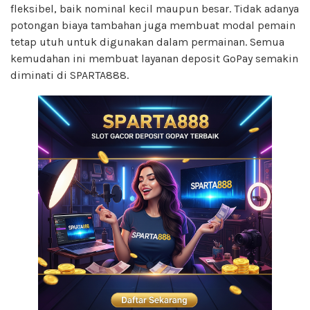
fleksibel, baik nominal kecil maupun besar. Tidak adanya
potongan biaya tambahan juga membuat modal pemain
tetap utuh untuk digunakan dalam permainan. Semua
kemudahan ini membuat layanan deposit GoPay semakin
diminati di SPARTA888.