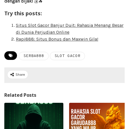
dengan bijak!
💰🔥
Try this posts:
Situs Slot Gacor Banjur Duit: Rahasia Menang Besar
di Dunia Perjudian Online
Rapi888: Situs Bonus dan Maxwin Gila!
SERBA888
SLOT GACOR
Share
Related Posts