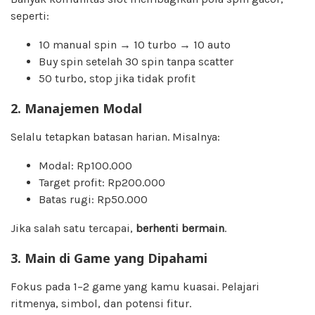
seperti:
10 manual spin → 10 turbo → 10 auto
Buy spin setelah 30 spin tanpa scatter
50 turbo, stop jika tidak profit
2.
Manajemen Modal
Selalu tetapkan batasan harian. Misalnya:
Modal: Rp100.000
Target profit: Rp200.000
Batas rugi: Rp50.000
Jika salah satu tercapai,
berhenti bermain
.
3.
Main di Game yang Dipahami
Fokus pada 1–2 game yang kamu kuasai. Pelajari
ritmenya, simbol, dan potensi fitur.