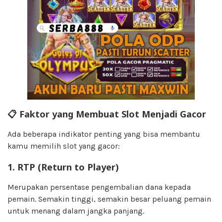
📋 Faktor yang Membuat Slot Menjadi Gacor
Ada beberapa indikator penting yang bisa membantu
kamu memilih slot yang gacor:
1.
RTP (Return to Player)
Merupakan persentase pengembalian dana kepada
pemain. Semakin tinggi, semakin besar peluang pemain
untuk menang dalam jangka panjang.