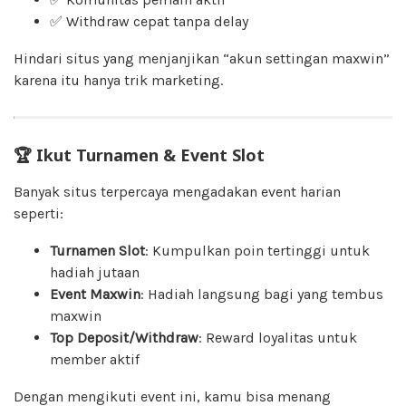
✅ Withdraw cepat tanpa delay
Hindari situs yang menjanjikan “akun settingan maxwin”
karena itu hanya trik marketing.
🏆 Ikut Turnamen & Event Slot
Banyak situs terpercaya mengadakan event harian
seperti:
Turnamen Slot
: Kumpulkan poin tertinggi untuk
hadiah jutaan
Event Maxwin
: Hadiah langsung bagi yang tembus
maxwin
Top Deposit/Withdraw
: Reward loyalitas untuk
member aktif
Dengan mengikuti event ini, kamu bisa menang