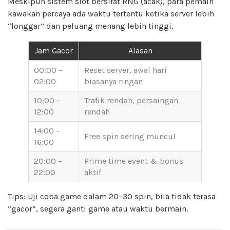
Meskipun sistem slot bersifat RNG (acak), para pemain
kawakan percaya ada waktu tertentu ketika server lebih
“longgar” dan peluang menang lebih tinggi.
Jam Gacor
Alasan
00:00 –
Reset server, awal hari
02:00
biasanya ringan
10:00 –
Trafik rendah, persaingan
12:00
rendah
14:00 –
Free spin sering muncul
16:00
20:00 –
Prime time event & bonus
22:00
aktif
Tips: Uji coba game dalam 20–30 spin, bila tidak terasa
“gacor”, segera ganti game atau waktu bermain.