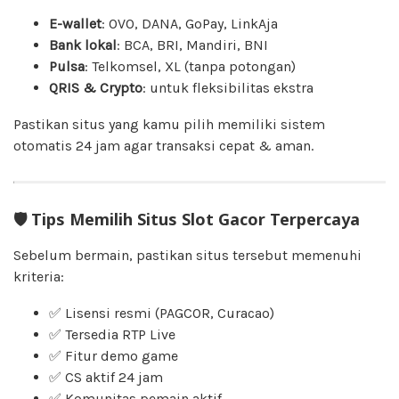
E-wallet
: OVO, DANA, GoPay, LinkAja
Bank lokal
: BCA, BRI, Mandiri, BNI
Pulsa
: Telkomsel, XL (tanpa potongan)
QRIS & Crypto
: untuk fleksibilitas ekstra
Pastikan situs yang kamu pilih memiliki sistem
otomatis 24 jam agar transaksi cepat & aman.
🛡️ Tips Memilih Situs Slot Gacor Terpercaya
Sebelum bermain, pastikan situs tersebut memenuhi
kriteria:
✅ Lisensi resmi (PAGCOR, Curacao)
✅ Tersedia RTP Live
✅ Fitur demo game
✅ CS aktif 24 jam
✅ Komunitas pemain aktif