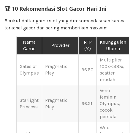
🏆 10 Rekomendasi Slot Gacor Hari Ini
Berikut daftar game slot yang direkomendasikan karena
terkenal gacor dan sering memberikan maxwin:
Nama
RTP
Keunggulan
Provider
Game
(%)
Utama
Multiplier
Gates of
Pragmatic
100x–500x,
96.50
Olympus
Play
scatter
mudah
Versi
feminin
Starlight
Pragmatic
96.51
Olympus,
Princess
Play
cocok
pemula
Wild