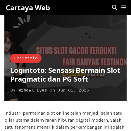
Cartaya Web
Logintoto
Logintoto: Sensasi Bermain Slot
Pragmatic dan PG Soft
By
Mihawk Eyes
on
Jun 01, 2025
Industri permainan
slot online
telah menjadi salah satu
pilar utama dalam ranah hiburan digital modern. Salah
satu fenomena menarik dalam perkembangan ini adalah