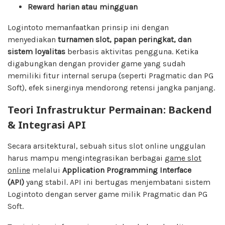
Reward harian atau mingguan
Logintoto memanfaatkan prinsip ini dengan
menyediakan
turnamen slot, papan peringkat, dan
sistem loyalitas
berbasis aktivitas pengguna. Ketika
digabungkan dengan provider game yang sudah
memiliki fitur internal serupa (seperti Pragmatic dan PG
Soft), efek sinerginya mendorong retensi jangka panjang.
Teori Infrastruktur Permainan: Backend
& Integrasi API
Secara arsitektural, sebuah situs slot online unggulan
harus mampu mengintegrasikan berbagai
game slot
online
melalui
Application Programming Interface
(API)
yang stabil. API ini bertugas menjembatani sistem
Logintoto dengan server game milik Pragmatic dan PG
Soft.