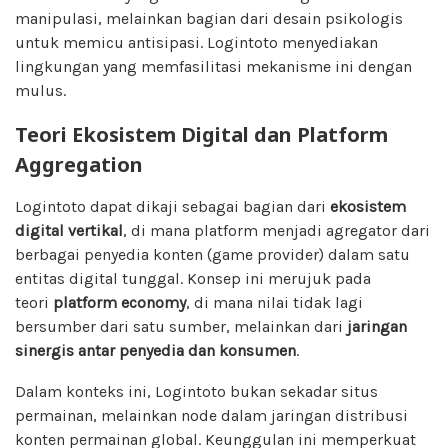
manipulasi, melainkan bagian dari desain psikologis
untuk memicu antisipasi. Logintoto menyediakan
lingkungan yang memfasilitasi mekanisme ini dengan
mulus.
Teori Ekosistem Digital dan Platform
Aggregation
Logintoto dapat dikaji sebagai bagian dari
ekosistem
digital vertikal
, di mana platform menjadi agregator dari
berbagai penyedia konten (game provider) dalam satu
entitas digital tunggal. Konsep ini merujuk pada
teori
platform economy
, di mana nilai tidak lagi
bersumber dari satu sumber, melainkan dari
jaringan
sinergis antar penyedia dan konsumen
.
Dalam konteks ini, Logintoto bukan sekadar situs
permainan, melainkan node dalam jaringan distribusi
konten permainan global. Keunggulan ini memperkuat