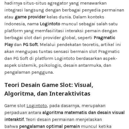
hadirnya situs-situs agregator yang menawarkan
integrasi langsung dengan berbagai penyedia permainan
atau
game provider
kelas dunia. Dalam konteks
Indonesia, nama
Logintoto
muncul sebagai salah satu
platform yang memfasilitasi interaksi pemain dengan
berbagai slot dari provider global, seperti
Pragmatic
Play
dan
PG Soft
. Melalui pendekatan teoretis, artikel ini
akan mengupas tuntas sensasi bermain slot Pragmatic
dan PG Soft di platform Logintoto berdasarkan aspek-
aspek sistemik, psikologis, desain antarmuka, dan
pengalaman pengguna.
Teori Desain Game Slot: Visual,
Algoritma, dan Interaktivitas
Game slot
Logintoto
, pada dasarnya, merupakan
perpaduan antara
algoritma matematis dan desain visual
interaktif
. Teori desain permainan menjelaskan
bahwa
pengalaman optimal pemain
muncul ketika