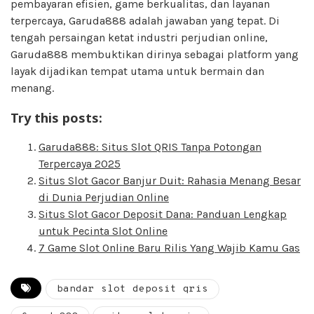
pembayaran efisien, game berkualitas, dan layanan
terpercaya, Garuda888 adalah jawaban yang tepat. Di
tengah persaingan ketat industri perjudian online,
Garuda888 membuktikan dirinya sebagai platform yang
layak dijadikan tempat utama untuk bermain dan
menang.
Try this posts:
Garuda888: Situs Slot QRIS Tanpa Potongan
Terpercaya 2025
Situs Slot Gacor Banjur Duit: Rahasia Menang Besar
di Dunia Perjudian Online
Situs Slot Gacor Deposit Dana: Panduan Lengkap
untuk Pecinta Slot Online
7 Game Slot Online Baru Rilis Yang Wajib Kamu Gas
bandar slot deposit qris