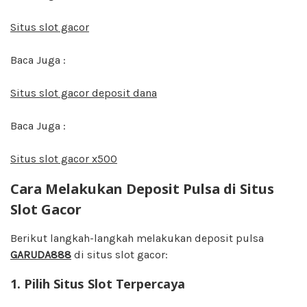
Situs slot gacor
Baca Juga :
Situs slot gacor deposit dana
Baca Juga :
Situs slot gacor x500
Cara Melakukan Deposit Pulsa di Situs
Slot Gacor
Berikut langkah-langkah melakukan deposit pulsa
GARUDA888
di situs slot gacor:
1. Pilih Situs Slot Terpercaya