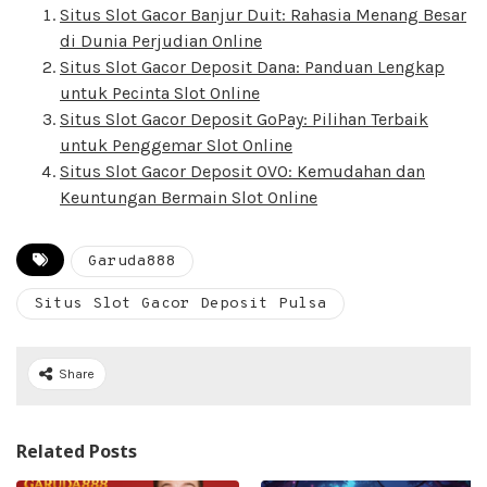
Situs Slot Gacor Banjur Duit: Rahasia Menang Besar
di Dunia Perjudian Online
Situs Slot Gacor Deposit Dana: Panduan Lengkap
untuk Pecinta Slot Online
Situs Slot Gacor Deposit GoPay: Pilihan Terbaik
untuk Penggemar Slot Online
Situs Slot Gacor Deposit OVO: Kemudahan dan
Keuntungan Bermain Slot Online
Garuda888
Situs Slot Gacor Deposit Pulsa
Share
Related Posts