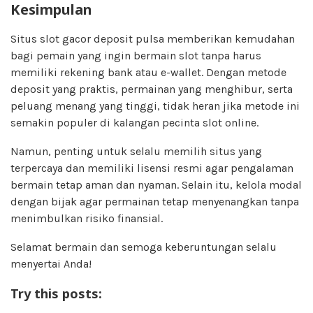
Kesimpulan
Situs slot gacor deposit pulsa memberikan kemudahan
bagi pemain yang ingin bermain slot tanpa harus
memiliki rekening bank atau e-wallet. Dengan metode
deposit yang praktis, permainan yang menghibur, serta
peluang menang yang tinggi, tidak heran jika metode ini
semakin populer di kalangan pecinta slot online.
Namun, penting untuk selalu memilih situs yang
terpercaya dan memiliki lisensi resmi agar pengalaman
bermain tetap aman dan nyaman. Selain itu, kelola modal
dengan bijak agar permainan tetap menyenangkan tanpa
menimbulkan risiko finansial.
Selamat bermain dan semoga keberuntungan selalu
menyertai Anda!
Try this posts: