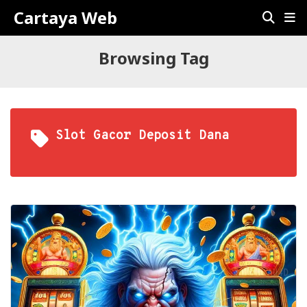
Cartaya Web
Browsing Tag
Slot Gacor Deposit Dana